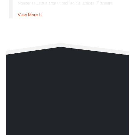
Maecenas luctus arcu ut orci lacinia ultrices. Praesent
semper porta interdum. Etiam cursus, tortor at interdum
View More
rutrum, metus nibh tincidunt purus, non tincidunt odio arcu
quis erat. Lorem ipsum dolor sit amet, consectetur
adipiscing elit. Curabitur vulputate posuere tortor luctus
vulputate. Cras laoreet pretium.
Lorem ipsum dolor sit amet, consectetur adipiscing elit.