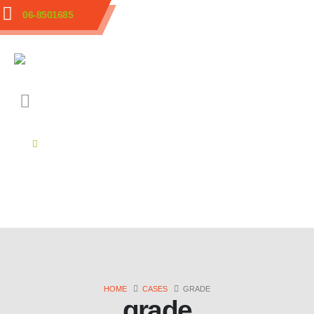
06-8501685
HOME
CASES
GRADE
grade