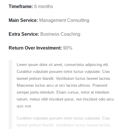
Timeframe:
6 months
Main Service:
Management Consulting
Extra Service:
Business Coaching
Return Over Investment:
90%
Lorem ipsum dolor sit amet, consectetur adipiscing elit.
Curabitur vulputate posuere tortor luctus vulputate. Cras
laoreet pretium blandit. Vestibulum luctus laoreet lacinia.
Maecenas luctus arcu ut orci lacinia ultrices. Praesent
semper porta interdum. Etiam cursus, tortor at interdum
rutrum, metus nibh tincidunt purus, non tincidunt odio arcu
quis erat.
Curabitur vulputate posuere tortor luctus vulputate. Cras
laoreet pretium blandit. Vestibulum luctus laoreet lacinia.